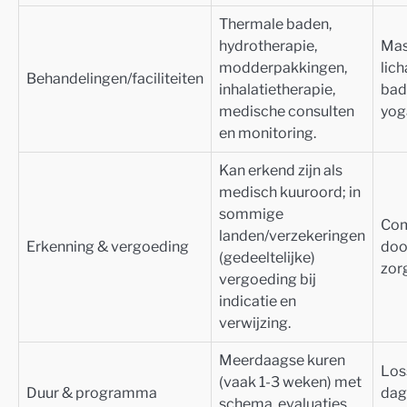
Thermale baden,
hydrotherapie,
Mas
modderpakkingen,
lic
Behandelingen/faciliteiten
inhalatietherapie,
bad
medische consulten
yog
en monitoring.
Kan erkend zijn als
medisch kuuroord; in
sommige
Com
landen/verzekeringen
Erkenning & vergoeding
doo
(gedeeltelijke)
zor
vergoeding bij
indicatie en
verwijzing.
Meerdaagse kuren
Los
(vaak 1-3 weken) met
Duur & programma
dag
schema, evaluaties