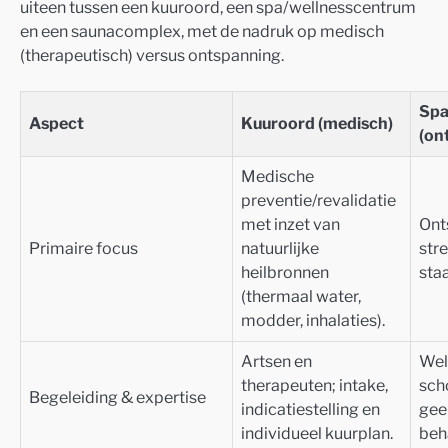
uiteen tussen een kuuroord, een spa/wellnesscentrum
en een saunacomplex, met de nadruk op medisch
(therapeutisch) versus ontspanning.
Spa
Aspect
Kuuroord (medisch)
(on
Medische
preventie/revalidatie
met inzet van
Ont
Primaire focus
natuurlijke
str
heilbronnen
staa
(thermaal water,
modder, inhalaties).
Artsen en
Wel
therapeuten; intake,
sch
Begeleiding & expertise
indicatiestelling en
gee
individueel kuurplan.
beh