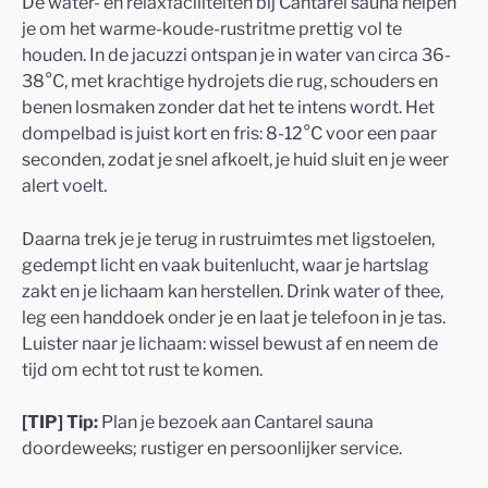
De water- en relaxfaciliteiten bij Cantarel sauna helpen
je om het warme-koude-rustritme prettig vol te
houden. In de jacuzzi ontspan je in water van circa 36-
38°C, met krachtige hydrojets die rug, schouders en
benen losmaken zonder dat het te intens wordt. Het
dompelbad is juist kort en fris: 8-12°C voor een paar
seconden, zodat je snel afkoelt, je huid sluit en je weer
alert voelt.
Daarna trek je je terug in rustruimtes met ligstoelen,
gedempt licht en vaak buitenlucht, waar je hartslag
zakt en je lichaam kan herstellen. Drink water of thee,
leg een handdoek onder je en laat je telefoon in je tas.
Luister naar je lichaam: wissel bewust af en neem de
tijd om echt tot rust te komen.
[TIP] Tip:
Plan je bezoek aan Cantarel sauna
doordeweeks; rustiger en persoonlijker service.