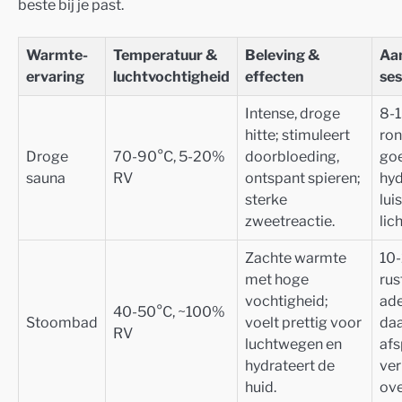
beste bij je past.
Warmte-
Temperatuur &
Beleving &
Aa
ervaring
luchtvochtigheid
effecten
ses
Intense, droge
8-1
hitte; stimuleert
ron
Droge
70-90°C, 5-20%
doorbloeding,
goe
sauna
RV
ontspant spieren;
hyd
sterke
lui
zweetreactie.
lic
Zachte warmte
10-
met hoge
rus
vochtigheid;
ad
40-50°C, ~100%
Stoombad
voelt prettig voor
daa
RV
luchtwegen en
afs
hydrateert de
ver
huid.
ove