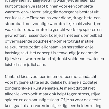
rustige, kleinschalige setting waar je even helemaal
kunt ontladen. Je stapt binnen voor een complete
warmte- en waterervaring die doorgaans bestaat uit
een klassieke Finse sauna voor diepe, droge hitte, een
stoombad met vochtige warmte die je huid zuivert, en
vaak infraroodwarmte die gericht werkt op spieren en
gewrichten. Tussendoor koel je af met een dompelbad
of verfrissende douches en kom je tot rust in stille
relaxruimtes, zodat je lichaam kan herstellen en je
hartslag zakt. Het concept is eenvoudig: je neemt de
tijd, wisselt warm en koud af, drinkt voldoende water en
luistert naar je lichaam.
Cantarel kiest voor een intieme sfeer met aandacht
voor hygiëne, stilte en duidelijke huisregels, zodat je
zonder prikkels kunt genieten. Je merkt dat dit niet
alleen lekker voelt, maar ook helpt tegen stress, stijve
spieren en een onrustige slaap. Of je nu voor de eerste
keer gaat of al ervaren bent, je krijgt een heldere uitleg