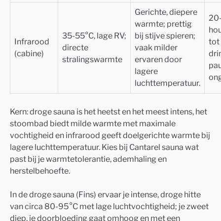
Gerichte, diepere
20-
warmte; prettig
hou
35-55°C, lage RV;
bij stijve spieren;
Infrarood
tot
directe
vaak milder
(cabine)
dri
stralingswarmte
ervaren door
pau
lagere
on
luchttemperatuur.
Kern: droge sauna is het heetst en het meest intens, het
stoombad biedt milde warmte met maximale
vochtigheid en infrarood geeft doelgerichte warmte bij
lagere luchttemperatuur. Kies bij Cantarel sauna wat
past bij je warmtetolerantie, ademhaling en
herstelbehoefte.
In de droge sauna (Fins) ervaar je intense, droge hitte
van circa 80-95°C met lage luchtvochtigheid; je zweet
diep, je doorbloeding gaat omhoog en met een