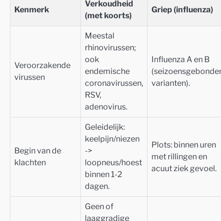
Verkoudheid
Kenmerk
Griep (influenza)
(met koorts)
Meestal
rhinovirussen;
ook
Influenza A en B
Veroorzakende
endemische
(seizoensgebonde
virussen
coronavirussen,
varianten).
RSV,
adenovirus.
Geleidelijk:
keelpijn/niezen
Plots: binnen uren
Begin van de
->
met rillingen en
klachten
loopneus/hoest
acuut ziek gevoel.
binnen 1-2
dagen.
Geen of
laaggradige