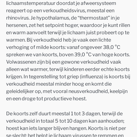
lichaamstemperatuur doordat je afweersysteem
reageert op een verkoudheidsvirus, meestal een
rhinovirus. Je hypothalamus, de “thermostaat” in je
hersenen, zet het setpoint hoger, waardoor je kunt rillen
en warm aanvoelt terwijl je lichaam juist probeert op te
warmen. Bij verkoudheid heb je vaak een lichte
verhoging of milde koorts: vanaf ongeveer 38,0 °C
spreken we van koorts, boven 39,0 °C van hoge koorts.
Volwassenen zijn bij een gewone verkoudheid vaak
alleen wat warmer, terwijl kinderen eerder echte koorts
krijgen. In tegenstelling tot griep (influenza) is koorts bij
verkoudheid meestal minder hoog en komt die
geleidelijker op, met vooral neusverkoudheid, keelpijn
en een droge tot productieve hoest.
De koorts zelf duurt meestal 1 tot 3 dagen, terwijl de
verkoudheid in totaal 5 tot 10 dagen kan aanhouden;
hoest kan iets langer blijven hangen. Koorts is niet per
se slecht: het helpt je lichaam virussen te remmen en