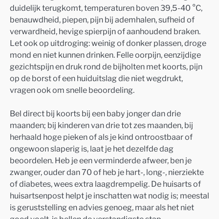
duidelijk terugkomt, temperaturen boven 39,5-40 °C,
benauwdheid, piepen, pijn bij ademhalen, sufheid of
verwardheid, hevige spierpijn of aanhoudend braken.
Let ook op uitdroging: weinig of donker plassen, droge
mond en niet kunnen drinken. Felle oorpijn, eenzijdige
gezichtspijn en druk rond de bijholten met koorts, pijn
op de borst of een huiduitslag die niet wegdrukt,
vragen ook om snelle beoordeling.
Bel direct bij koorts bij een baby jonger dan drie
maanden; bij kinderen van drie tot zes maanden, bij
herhaald hoge pieken of als je kind ontroostbaar of
ongewoon slaperig is, laat je het dezelfde dag
beoordelen. Heb je een verminderde afweer, ben je
zwanger, ouder dan 70 of heb je hart-, long-, nierziekte
of diabetes, wees extra laagdrempelig. De huisarts of
huisartsenpost helpt je inschatten wat nodig is; meestal
is geruststelling en advies genoeg, maar als het niet
goed voelt, is bellen de verstandigste stap.