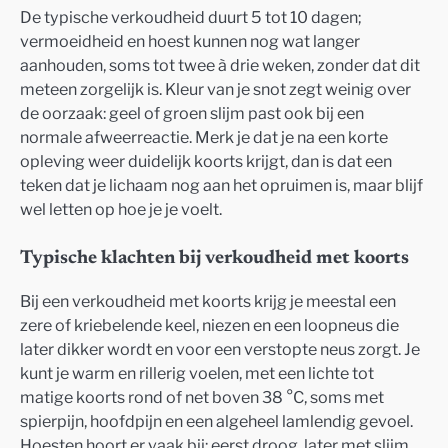
De typische verkoudheid duurt 5 tot 10 dagen;
vermoeidheid en hoest kunnen nog wat langer
aanhouden, soms tot twee à drie weken, zonder dat dit
meteen zorgelijk is. Kleur van je snot zegt weinig over
de oorzaak: geel of groen slijm past ook bij een
normale afweerreactie. Merk je dat je na een korte
opleving weer duidelijk koorts krijgt, dan is dat een
teken dat je lichaam nog aan het opruimen is, maar blijf
wel letten op hoe je je voelt.
Typische klachten bij verkoudheid met koorts
Bij een verkoudheid met koorts krijg je meestal een
zere of kriebelende keel, niezen en een loopneus die
later dikker wordt en voor een verstopte neus zorgt. Je
kunt je warm en rillerig voelen, met een lichte tot
matige koorts rond of net boven 38 °C, soms met
spierpijn, hoofdpijn en een algeheel lamlendig gevoel.
Hoesten hoort er vaak bij: eerst droog, later met slijm.