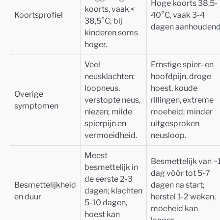
Hoge koorts 38,5-
koorts, vaak <
Koortsprofiel
40°C, vaak 3-4
38,5°C; bij
dagen aanhoudend
kinderen soms
hoger.
Veel
Ernstige spier- en
neusklachten:
hoofdpijn, droge
loopneus,
hoest, koude
Overige
verstopte neus,
rillingen, extreme
symptomen
niezen; milde
moeheid; minder
spierpijn en
uitgesproken
vermoeidheid.
neusloop.
Meest
Besmettelijk van ~
besmettelijk in
dag vóór tot 5-7
de eerste 2-3
Besmettelijkheid
dagen na start;
dagen; klachten
en duur
herstel 1-2 weken,
5-10 dagen,
moeheid kan
hoest kan