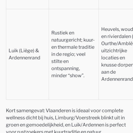
Heuvels, wou
Rustiek en
en rivierdalen (
natuurgericht; kuur-
Ourthe/Amblè
en thermale traditie
Luik (Liège) &
uitzichtrijke
in de regio; veel
Ardennenrand
locaties en
stilte en
knusse dorpe
ontspanning,
aan de
minder “show”.
Ardennenrand
Kort samengevat: Vlaanderen is ideaal voor complete
wellness dicht bij huis, Limburg/Voerstreek blinkt uit in
groen en gemoedelijkheid, en Luik/Ardennen is perfect
voor rustzoekers met kuurtraditie en natuur.