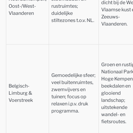
dicht bij de W
Oost-/West-
rustruimtes;
Vlaamse kust 
Vlaanderen
duidelijke
Zeeuws-
stiltezones t.o.v. NL.
Vlaanderen.
Groen en rusti
Nationaal Par
Gemoedelijke sfeer;
Hoge Kempen
veel buitenruimtes,
Belgisch-
beekdalen en
zwemvijvers en
Limburg &
glooiend
tuinen; focus op
Voerstreek
landschap;
relaxen i.p.v. druk
uitstekende
programma.
wandel- en
fietsroutes.