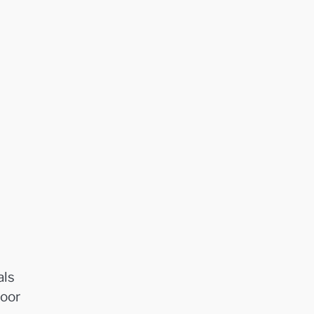
als
voor