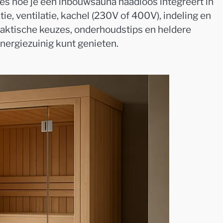
ees hoe je een inbouwsauna naadloos integreert in
ie, ventilatie, kachel (230V of 400V), indeling en
praktische keuzes, onderhoudstips en heldere
energiezuinig kunt genieten.