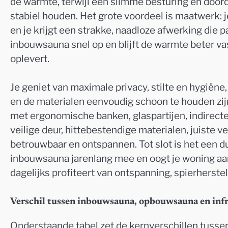
de warmte, terwijl een slimme besturing en doord
stabiel houden. Het grote voordeel is maatwerk: j
en je krijgt een strakke, naadloze afwerking die p
inbouwsauna snel op en blijft de warmte beter va
oplevert.
Je geniet van maximale privacy, stilte en hygiëne
en de materialen eenvoudig schoon te houden zijn
met ergonomische banken, glaspartijen, indirecte
veilige deur, hittebestendige materialen, juiste 
betrouwbaar en ontspannen. Tot slot is het een 
inbouwsauna jarenlang mee en oogt je woning aant
dagelijks profiteert van ontspanning, spierherstel
Verschil tussen inbouwsauna, opbouwsauna en inf
Onderstaande tabel zet de kernverschillen tuss