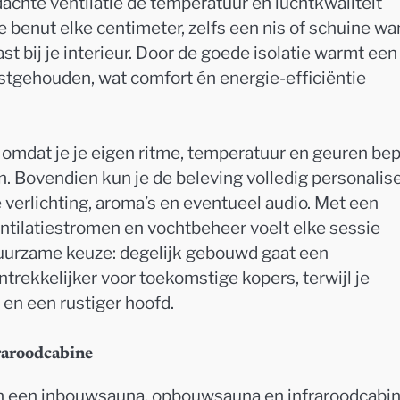
achte ventilatie de temperatuur en luchtkwaliteit
e benut elke centimeter, zelfs een nis of schuine wa
ast bij je interieur. Door de goede isolatie warmt een
stgehouden, wat comfort én energie-efficiëntie
, omdat je je eigen ritme, temperatuur en geuren bep
. Bovendien kun je de beleving volledig personalis
 verlichting, aroma’s en eventueel audio. Met een
ventilatiestromen en vochtbeheer voelt elke sessie
duurzame keuze: degelijk gebouwd gaat een
rekkelijker voor toekomstige kopers, terwijl je
 en een rustiger hoofd.
raroodcabine
en een inbouwsauna, opbouwsauna en infraroodcabi