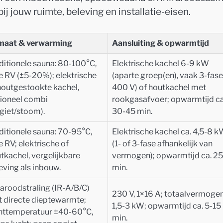
bij jouw ruimte, beleving en installatie-eisen.
maat & verwarming
Aansluiting & opwarmtijd
ditionele sauna: 80-100°C,
Elektrische kachel 6-9 kW
e RV (±5-20%); elektrische
(aparte groep(en), vaak 3-fase
houtgestookte kachel,
400 V) of houtkachel met
ioneel combi
rookgasafvoer; opwarmtijd ca
giet/stoom).
30-45 min.
ditionele sauna: 70-95°C,
Elektrische kachel ca. 4,5-8 
e RV; elektrische of
(1- of 3-fase afhankelijk van
tkachel, vergelijkbare
vermogen); opwarmtijd ca. 2
eving als inbouw.
min.
raroodstraling (IR-A/B/C)
230 V, 1×16 A; totaalvermogen
 directe dieptewarmte;
1,5-3 kW; opwarmtijd ca. 5-15
httemperatuur ±40-60°C,
min.