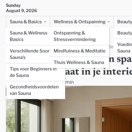
Skip
Sunday
to
August 9, 2026
content
Sauna & Basics
Wellness & Ontspanning
Beauty
Sauna & Wellness
Ontspanning &
Beauty
Basics
Stressvermindering
Home
Thuis Wellness & Sauna
Voedin
Maak van je woning een spa met een ingebouwde sauna die 
Verschillende Soorten
Mindfulness & Meditatie
Sauna
Maak van je woning een spa
Sauna’s
Thuis Wellness & Sauna
Tips voor Beginners in
naadloos opgaat in je interi
de Sauna
November 29, 2025
admin
Gezondheidsvoordelen
van Sauna