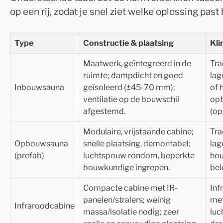
op een rij, zodat je snel ziet welke oplossing past 
Type
Constructie & plaatsing
Kli
Maatwerk, geïntegreerd in de
Tra
ruimte; dampdicht en goed
lag
Inbouwsauna
geïsoleerd (±45-70 mm);
of 
ventilatie op de bouwschil
opt
afgestemd.
(op
Modulaire, vrijstaande cabine;
Tra
Opbouwsauna
snelle plaatsing, demontabel;
lag
(prefab)
luchtspouw rondom, beperkte
hou
bouwkundige ingrepen.
bel
Compacte cabine met IR-
Inf
panelen/stralers; weinig
met
Infraroodcabine
massa/isolatie nodig; zeer
luc