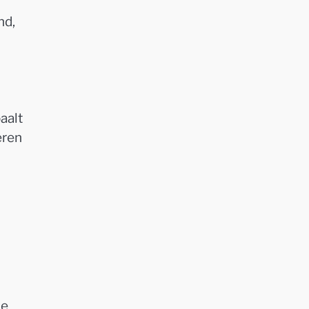
nd,
aalt
eren
ne