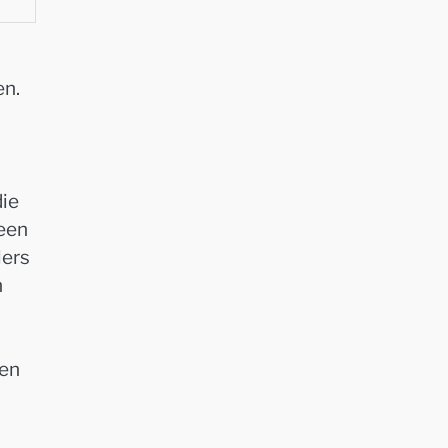
en.
die
 een
lers
n
een