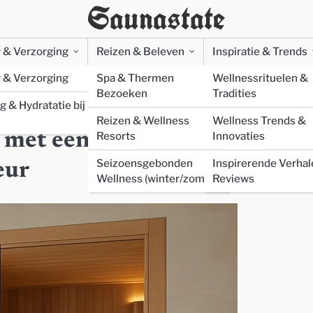
Saunastate
 & Verzorging
Reizen & Beleven
Inspiratie & Trends
 & Verzorging
Spa & Thermen
Wellnessrituelen &
Bezoeken
Tradities
g & Hydratatie bij
naadloos opgaat in je interieur
Reizen & Wellness
Wellness Trends &
 met een ingebouwde sauna d
Resorts
Innovaties
Seizoensgebonden
Inspirerende Verhal
eur
Wellness (winter/zomer)
Reviews