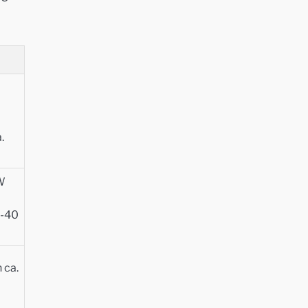
.
kW
5-40
 ca.