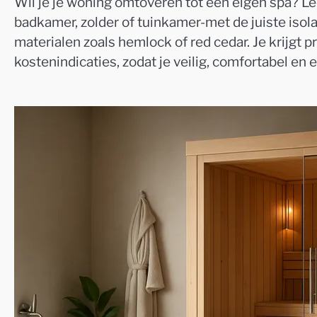
Wil je je woning omtoveren tot een eigen spa? L
badkamer, zolder of tuinkamer-met de juiste isolat
materialen zoals hemlock of red cedar. Je krijgt 
kostenindicaties, zodat je veilig, comfortabel en 