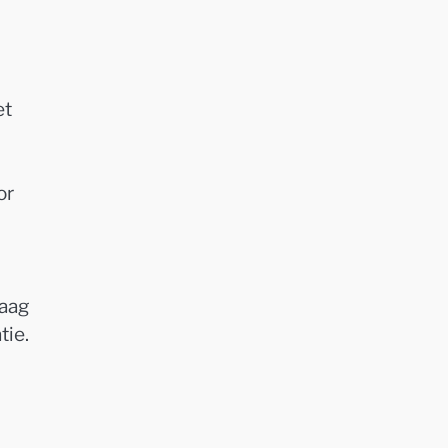
et
or
laag
tie.