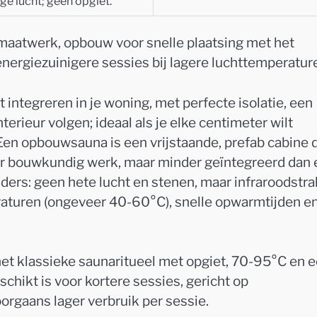
ge lucht; geen opgiet.
 maatwerk, opbouw voor snelle plaatsing met het
energiezuinigere sessies bij lagere luchttemperatur
integreren in je woning, met perfecte isolatie, een
terieur volgen; ideaal als je elke centimeter wilt
 Een opbouwsauna is een vrijstaande, prefab cabine 
nder bouwkundig werk, maar minder geïntegreerd dan
ders: geen hete lucht en stenen, maar infraroodstra
eraturen (ongeveer 40-60°C), snelle opwarmtijden e
het klassieke saunaritueel met opgiet, 70-95°C en 
schikt is voor kortere sessies, gericht op
rgaans lager verbruik per sessie.