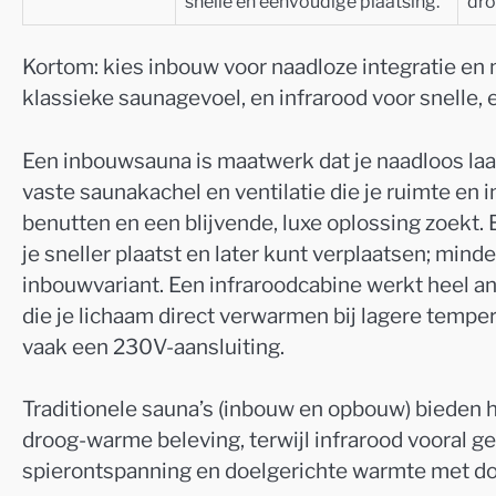
snelle en eenvoudige plaatsing.
dro
Kortom: kies inbouw voor naadloze integratie en
klassieke saunagevoel, en infrarood voor snelle, 
Een inbouwsauna is maatwerk dat je naadloos laat 
vaste saunakachel en ventilatie die je ruimte en in
benutten en een blijvende, luxe oplossing zoekt.
je sneller plaatst en later kunt verplaatsen; mi
inbouwvariant. Een infraroodcabine werkt heel an
die je lichaam direct verwarmen bij lagere temp
vaak een 230V-aansluiting.
Traditionele sauna’s (inbouw en opbouw) bieden 
droog-warme beleving, terwijl infrarood vooral ge
spierontspanning en doelgerichte warmte met doo